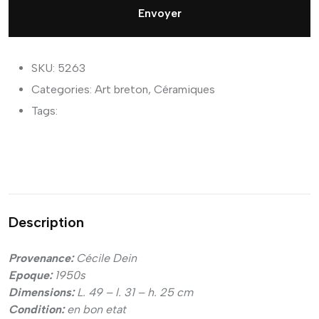
Envoyer
SKU: 5263
Categories:
Art breton
,
Céramiques
Tags:
Description
Provenance:
Cécile Dein
Epoque:
1950s
Dimensions:
L. 49 – l. 31 – h. 25 cm
Condition:
en bon etat