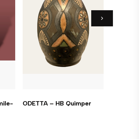
mile-
ODETTA – HB Quimper
Danseurs
Robert 
VENDU