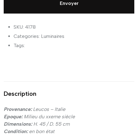
Envoyer
SKU: 4178
Categories:
Luminaires
Tags:
Description
Provenance:
Leucos – Italie
Epoque:
Milieu du xxeme
siècle
Dimensions:
H. 45 / D. 55 cm
Condition:
en bon
état