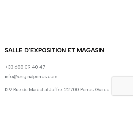
SALLE D’EXPOSITION ET MAGASIN
+33 688 09 40 47
info@originalperros.com
129 Rue du Maréchal Joffre. 22700 Perros Guirec
© Copyright 2025 Original Perros
We use cookies to give you the best experience on our
website.
Cookie settings