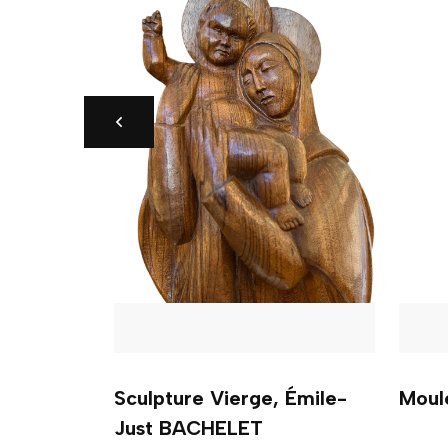
s.
Sculpture Vierge, Émile-
Moule
Just BACHELET