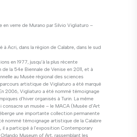
en verre de Murano par Silvio Vigliaturo –
né à Acri, dans la région de Calabre, dans le sud
ons en 1977, jusqu’à la plus récente
en de la 54e Biennale de Venise en 2011, et à
onnelle au Musée régional des sciences
e parcours artistique de Vigliaturo a été marqué
 En 2006, Vigliaturo a été nommé témoignage
mpiques d’hiver organisés à Turin. La même
 lui consacre un musée – le MACA (Musée d’Art
héberge une importante collection permanente
 été nommé témoignage artistique de la Calabre
 il a participé à l’exposition Contemporary
u Orlando Museum of Art, rassemblant les