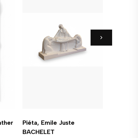
nther
Piéta, Emile Juste
Femme de
BACHELET
Emile-Ju