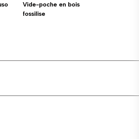
uso
Vide-poche en bois
Flavio Pol
fossilise
VENDU