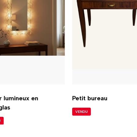
r lumineux en
Petit bureau
glas
VENDU
U