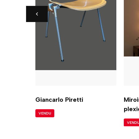
Giancarlo Piretti
Miroi
plexi
VENDU
VEND