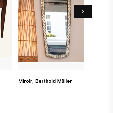
Miroir, Berthold Müller
Porte-ma
Poggibon